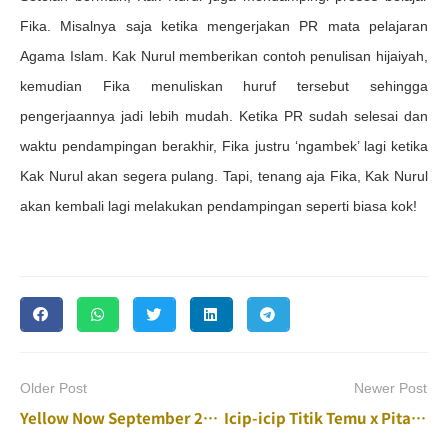
Fika. Misalnya saja ketika mengerjakan PR mata pelajaran
Agama Islam. Kak Nurul memberikan contoh penulisan hijaiyah,
kemudian Fika menuliskan huruf tersebut sehingga
pengerjaannya jadi lebih mudah. Ketika PR sudah selesai dan
waktu pendampingan berakhir, Fika justru ‘ngambek’ lagi ketika
Kak Nurul akan segera pulang. Tapi, tenang aja Fika, Kak Nurul
akan kembali lagi melakukan pendampingan seperti biasa kok!
Older Post
Newer Post
Yellow Now September 2022 Sudah Terbit!
Icip-icip Titik Temu x Pita Kuning, Mempertemukan Selera Mama dan Anak