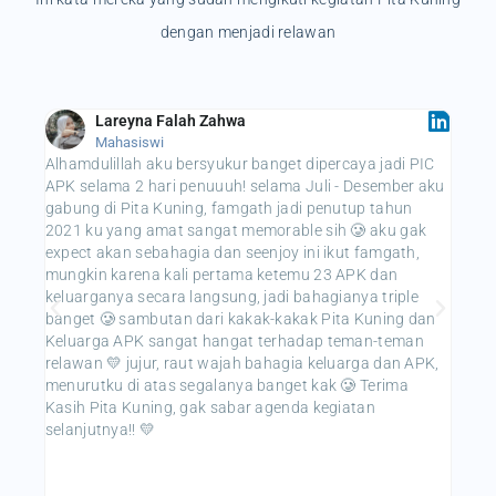
dengan menjadi relawan
Lareyna Falah Zahwa
Mahasiswi
Alhamdulillah aku bersyukur banget dipercaya jadi PIC
acara
APK selama 2 hari penuuuh! selama Juli - Desember aku
ketem
gabung di Pita Kuning, famgath jadi penutup tahun
acara
2021 ku yang amat sangat memorable sih 🥲 aku gak
semog
expect akan sebahagia dan seenjoy ini ikut famgath,
sekali
mungkin karena kali pertama ketemu 23 APK dan
keluarganya secara langsung, jadi bahagianya triple
banget 🥲 sambutan dari kakak-kakak Pita Kuning dan
Keluarga APK sangat hangat terhadap teman-teman
relawan 💛 jujur, raut wajah bahagia keluarga dan APK,
menurutku di atas segalanya banget kak 🥲 Terima
Kasih Pita Kuning, gak sabar agenda kegiatan
selanjutnya!! 💛